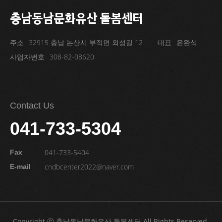
충남동남문화유산 돌봄센터
주소
32915 충남 논산시 부적면 외성길 12
대표
윤완식
사업자번호
308-82-08620
Contact Us
041-733-5304
041-733-5404
Fax
cndbcenter2022@naver.com
E-mail
Copyright ⓒ 충남동남문화유산 돌봄센터 All Rights Reserved.