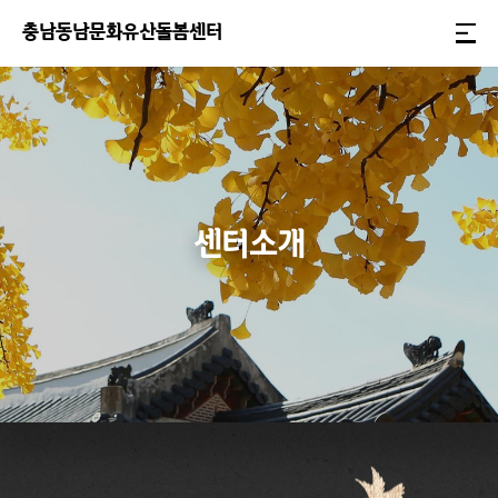
충
남
동
남
문
화
유
산
돌
봄
센
터
센터소개